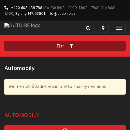
+420 608 438 788
(Po-Pá: 8:00 - 12:00, 13:00 - 17:00, So: 8:00 -
12:00)
Bylany 147, 53801
,
info@auto-re.cz
Togg
navig
Filtr
Automobily
Momentálně žádné vozidlo této značky nemáme.
AUTOMOBILY