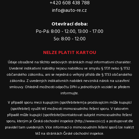
+420 608 438 788
info@auto-re.cz
Otevírací doba:
Po-Pá: 8:00 - 12:00, 13:00 - 17:00
So: 8:00 - 12:00
NELZE PLATIT KARTOU
Údaje obsažené na těchto webových stránkách mají informativní charakter.
Uvedené indikativní nabídky nejsou nabídkou ve smyslu § 1731 nebo § 1732
občanského zákoníku, ani se nejedná o veřejný příslib dle § 1733 občanského
zákoníku. Z uvedených indikativních nabídek nevzniká nárok na uzavření
smlouvy. Ohledně možnosti odpočtu DPH u jednotlivých vozidel se předem
informujte.
V případě sporu mezi kupujícím (spotřebitelem)a prodávajícím může kupující
(spotřebitel) využít též možnosti mimosoudního řešení sporu. V takovém
případě může kupující (spotřebitel)kontaktovat subjekt mimosoudního řešení
sporu, kterým je Česká obchodní inspekce (http://www.coi.cz) a postupovat dle
pravidel tam uvedených. Více informací o mimosoudním řešení sporů lze nalézt
též na stránkách České obchodní inspekce.