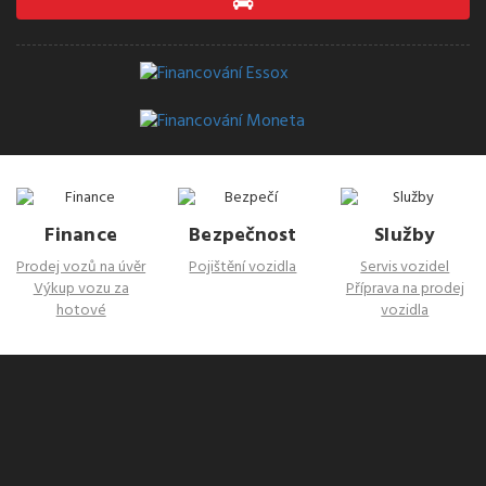
Finance
Bezpečnost
Služby
Prodej vozů na úvěr
Pojištění vozidla
Servis vozidel
Výkup vozu za
Příprava na prodej
hotové
vozidla