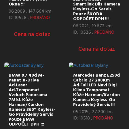
Okna !!!
Smartlink Blis Kamera
Keyless-Go Servis
06.2009 , 147.664 km
Pouze ŠKODA
ID: 10528 ,
PRODÁNO
ODPOČET DPH !!!
06.2021 , 19.672 km
ID: 10526 ,
PRODÁNO
Cena na dotaz
Cena na dotaz
BMW X7 40d M-
Mercedes Benz E250d
Paket X-Drive
Cabrio 27 200Km
Ad.Laser
Ad.Full LED Navi Digi
Ad.Tempomat
Klima Tempomat
Vzduch Panorama
Kůže Harman/Kardon
7Míst Kůže
Kamera Keyless-Go
Harman/Kardon
Pravidelný Servis !!!
Kamera 360° Keyless-
05.2015 , 27.200 km
Go Pravidelný Servis
ID: 10518 ,
PRODÁNO
Pouze BMW
ODPOČET DPH !!!