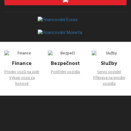
Finance
Bezpečnost
Služby
Prodej vozů na úvěr
Pojištění vozidla
Servis vozidel
Výkup vozu za
Příprava na prodej
hotové
vozidla