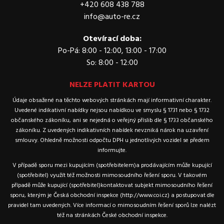
+420 608 438 788
info@auto-re.cz
Otevírací doba:
Po-Pá: 8:00 - 12:00, 13:00 - 17:00
So: 8:00 - 12:00
NELZE PLATIT KARTOU
Údaje obsažené na těchto webových stránkách mají informativní charakter.
Uvedené indikativní nabídky nejsou nabídkou ve smyslu § 1731 nebo § 1732
občanského zákoníku, ani se nejedná o veřejný příslib dle § 1733 občanského
zákoníku. Z uvedených indikativních nabídek nevzniká nárok na uzavření
smlouvy. Ohledně možnosti odpočtu DPH u jednotlivých vozidel se předem
informujte.
V případě sporu mezi kupujícím (spotřebitelem)a prodávajícím může kupující
(spotřebitel) využít též možnosti mimosoudního řešení sporu. V takovém
případě může kupující (spotřebitel)kontaktovat subjekt mimosoudního řešení
sporu, kterým je Česká obchodní inspekce (http://www.coi.cz) a postupovat dle
pravidel tam uvedených. Více informací o mimosoudním řešení sporů lze nalézt
též na stránkách České obchodní inspekce.