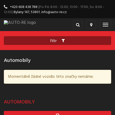
+420 608 438 788
(Po-Pá: 8:00 - 12:00, 13:00 - 17:00, So: 8:00 -
12:00)
Bylany 147, 53801
,
info@auto-re.cz
Togg
navig
Filtr
Automobily
Momentálně žádné vozidlo této značky nemáme.
AUTOMOBILY