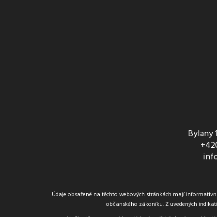
Bylany 
+420
inf
Údaje obsažené na těchto webových stránkách mají informativní c
občanského zákoníku. Z uvedených indikati