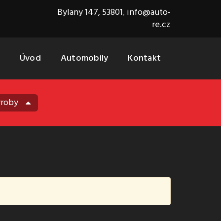
Bylany 147, 53801
,
info@auto-
re.cz
Úvod
Automobily
Kontakt
ýroby