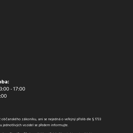
oba:
13:00 - 17:00
2:00
občanského zákoníku, ani se nejedná o veřejný příslib dle § 1733
jednotlivých vozidel se předem informujte.