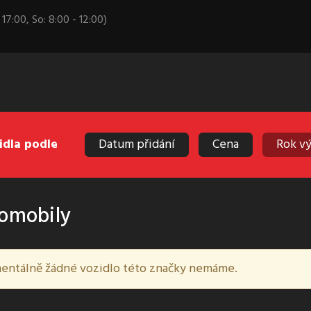
 17:00, So: 8:00 - 12:00)
idla podle
Datum přidání
Cena
Rok v
omobily
ntálně žádné vozidlo této značky nemáme.