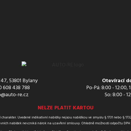
147, 53801 Bylany
Otevírací d
 608 438 788
Po-Pá: 8:00 - 12:00, 
o@auto-re.cz
So: 8:00 - 1
NELZE PLATIT KARTOU
harakter. Uvedené indikativní nabídky nejsou nabídkou ve smyslu § 1731 nebo § 1732 
vních nabídek nevzniká nárok na uzavření smlouvy. Ohledně možnosti odpočtu DPH u 