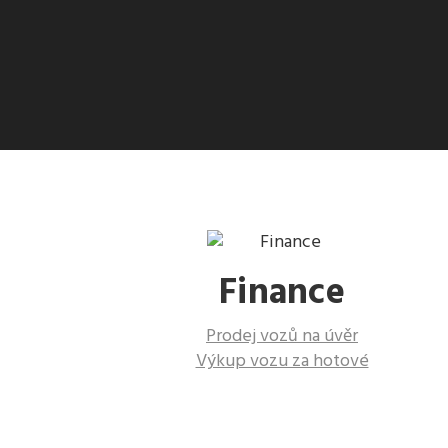
Finance
Prodej vozů na úvěr
Výkup vozu za hotové