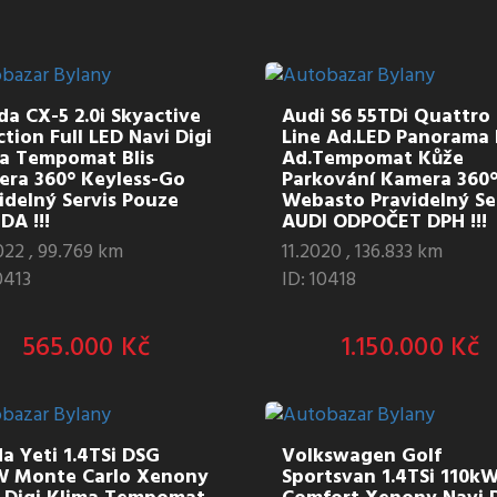
a CX-5 2.0i Skyactive
Audi S6 55TDi Quattro 
ction Full LED Navi Digi
Line Ad.LED Panorama 
a Tempomat Blis
Ad.Tempomat Kůže
ra 360° Keyless-Go
Parkování Kamera 360° 
idelný Servis Pouze
Webasto Pravidelný Se
A !!!
AUDI ODPOČET DPH !!!
022 , 99.769 km
11.2020 , 136.833 km
0413
ID: 10418
565.000 Kč
1.150.000 Kč
a Yeti 1.4TSi DSG
Volkswagen Golf
W Monte Carlo Xenony
Sportsvan 1.4TSi 110k