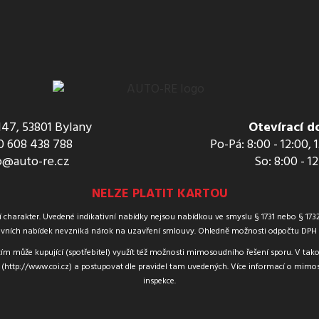
147, 53801 Bylany
Otevírací d
 608 438 788
Po-Pá: 8:00 - 12:00, 
o@auto-re.cz
So: 8:00 - 1
NELZE PLATIT KARTOU
harakter. Uvedené indikativní nabídky nejsou nabídkou ve smyslu § 1731 nebo § 1732 
vních nabídek nevzniká nárok na uzavření smlouvy. Ohledně možnosti odpočtu DPH u 
ím může kupující (spotřebitel) využít též možnosti mimosoudního řešení sporu. V tak
(http://www.coi.cz) a postupovat dle pravidel tam uvedených. Více informací o mimos
inspekce.