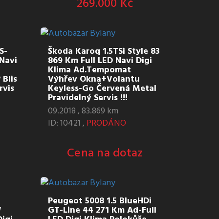
269.000 Kč
S-
Škoda Karoq 1.5TSi Style 83
Navi
869 Km Full LED Navi Digi
Klima Ad.Tempomat
Blis
Výhřev Okna+Volantu
rvis
Keyless-Go Červená Metal
Pravidelný Servis !!!
09.2018 , 83.869 km
ID: 10421 ,
PRODÁNO
Cena na dotaz
Peugeot 5008 1.5 BlueHDi
W
GT-Line 44 271 Km Ad-Full