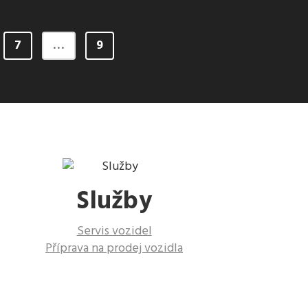
7
…
9
Služby
Servis vozidel
Příprava na prodej vozidla