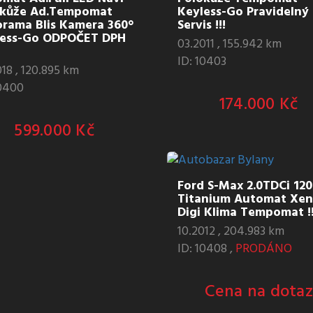
okůže Ad.Tempomat
Keyless-Go Pravidelný
rama Blis Kamera 360°
Servis !!!
less-Go ODPOČET DPH
03.2011 , 155.942 km
ID: 10403
18 , 120.895 km
10400
174.000 Kč
599.000 Kč
Ford S-Max 2.0TDCi 12
Titanium Automat Xe
Digi Klima Tempomat !!
10.2012 , 204.983 km
ID: 10408 ,
PRODÁNO
Cena na dotaz