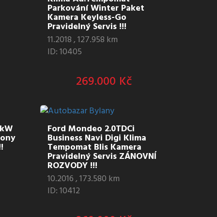
Parkování Winter Paket
Kamera Keyless-Go
Pravidelný Servis !!!
11.2018 , 127.958 km
ID: 10405
269.000 Kč
0kW
Ford Mondeo 2.0TDCi
nony
Business Navi Digi Klima
!
Tempomat Blis Kamera
Pravidelný Servis ZÁNOVNÍ
ROZVODY !!!
10.2016 , 173.580 km
ID: 10412