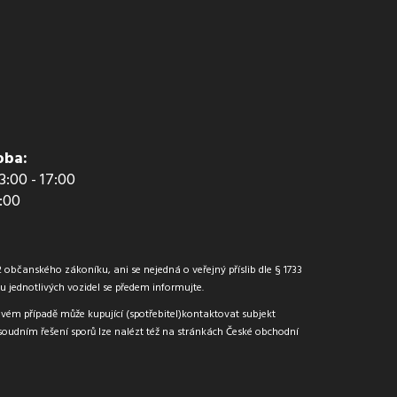
oba:
13:00 - 17:00
2:00
občanského zákoníku, ani se nejedná o veřejný příslib dle § 1733
jednotlivých vozidel se předem informujte.
ovém případě může kupující (spotřebitel)kontaktovat subjekt
oudním řešení sporů lze nalézt též na stránkách České obchodní