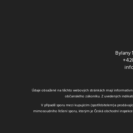
Bylany 
+420
inf
Údaje obsažené na těchto webových stránkách mají informativní c
občanského zákoníku. Z uvedených indikati
V případě sporu mezi kupujícím (spotřebitelem)a prodávajíc
mimosoudního řešení sporu, kterým je Česká obchodní inspekce 