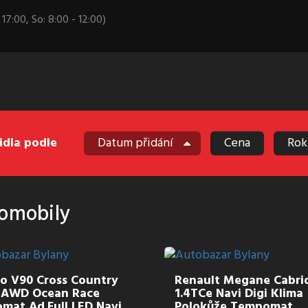
 17:00, So: 8:00 - 12:00)
idla podle
Datum přidání
Cena
Rok
omobily
o V90 Cross Country
Renault Megane Cabri
d AWD Ocean Race
1.4TCe Navi Digi Klima
mat Ad.Full LED Navi
Polokůže Tempomat