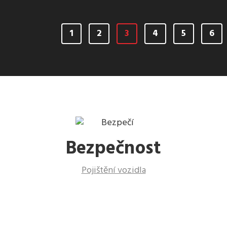
1
2
3
4
5
6
Bezpečnost
Pojištění vozidla