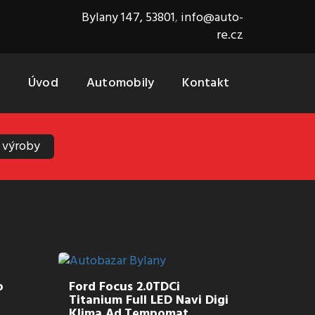
Bylany 147, 53801
,
info@auto-
re.cz
Úvod
Automobily
Kontakt
 výroby
o
Ford Focus 2.0TDCi
Titanium Full LED Navi Digi
Klima Ad.Tempomat