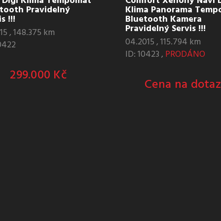
 Digi Klima Tempomat
Comfort Xenony Navi D
tooth Pravidelný
Klima Panorama Temp
s !!!
Bluetooth Kamera
Pravidelný Servis !!!
15 , 148.375 km
04.2015 , 115.794 km
10422
ID: 10423 ,
PRODÁNO
299.000 Kč
Cena na dotaz