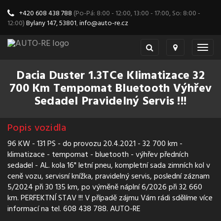
+420 608 438 788
(Po-Pá: 8:00 - 12:00, 13:00 - 17:00, So: 8:00 -
12:00)
Bylany 147, 53801
,
info@auto-re.cz
Togg
navig
Dacia Duster 1.3TCe Klimatizace 32
700 Km Tempomat Bluetooth Výhřev
Sedadel Pravidelný Servis !!!
Popis vozidla
96 KW - 131 PS - do provozu 20.4.2021 - 32 700 km -
klimatizace - tempomat - bluetooth - výhřev předních
sedadel - AL. kola 16" letní pneu, kompletní sada zimních kol v
ceně vozu, servisní knížka, pravidelný servis, poslední záznam
5/2024 při 30 135 km, po výměně náplní 6/2026 při 32 660
km. PERFEKTNÍ STAV !!! V případě zájmu Vám rádi sdělíme více
informací na tel. 608 438 788. AUTO-RE