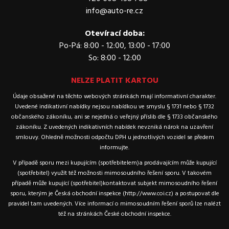
info@auto-re.cz
Otevírací doba:
Po-Pá: 8:00 - 12:00, 13:00 - 17:00
So: 8:00 - 12:00
NELZE PLATIT KARTOU
Údaje obsažené na těchto webových stránkách mají informativní charakter.
Uvedené indikativní nabídky nejsou nabídkou ve smyslu § 1731 nebo § 1732
občanského zákoníku, ani se nejedná o veřejný příslib dle § 1733 občanského
zákoníku. Z uvedených indikativních nabídek nevzniká nárok na uzavření
smlouvy. Ohledně možnosti odpočtu DPH u jednotlivých vozidel se předem
informujte.
V případě sporu mezi kupujícím (spotřebitelem)a prodávajícím může kupující
(spotřebitel) využít též možnosti mimosoudního řešení sporu. V takovém
případě může kupující (spotřebitel)kontaktovat subjekt mimosoudního řešení
sporu, kterým je Česká obchodní inspekce (http://www.coi.cz) a postupovat dle
pravidel tam uvedených. Více informací o mimosoudním řešení sporů lze nalézt
též na stránkách České obchodní inspekce.