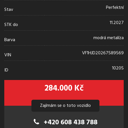
Perfektní
Stav
11.2027
STK do
modrá metalíza
Barva
VF1HJD20267589569
VIN
10205
ID
284.000 Kč
Zajímám se o toto vozidlo
+420 608 438 788