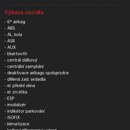
Výbava vozidla
6* airbag
ABS
AL. kola
ASR
AUX
bluetooth
centrál dálkový
centrální zamykání
deaktivace airbagu spolujezdce
dělená zad. sedadla
el. přední okna
el. zrcátka
ESP
imobilizér
indikátor parkování
ISOFIX
klimatizace