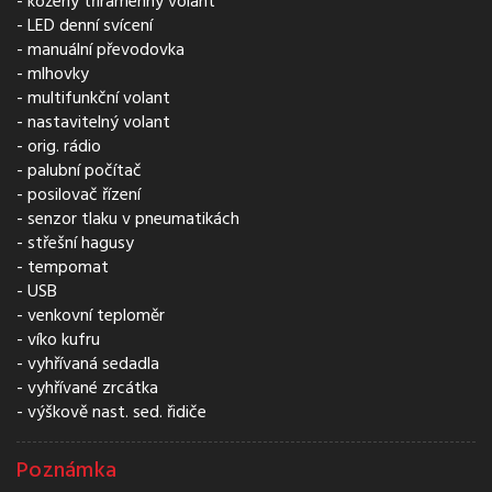
kožený tříramenný volant
LED denní svícení
manuální převodovka
mlhovky
multifunkční volant
nastavitelný volant
orig. rádio
palubní počítač
posilovač řízení
senzor tlaku v pneumatikách
střešní hagusy
tempomat
USB
venkovní teploměr
víko kufru
vyhřívaná sedadla
vyhřívané zrcátka
výškově nast. sed. řidiče
Poznámka