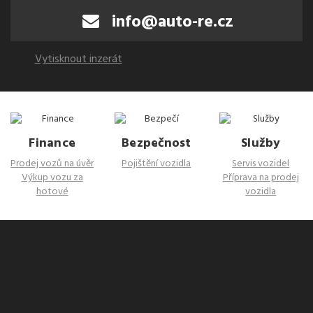
info@auto-re.cz
Vytisknout inzerát
Finance
Bezpečnost
Služby
Prodej vozů na úvěr
Pojištění vozidla
Servis vozidel
Výkup vozu za
Příprava na prodej
hotové
vozidla