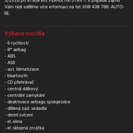
5/2026 při 91 838 km. PERFEKTNÍ STAV !!! V případě zájmu
Vám rádi sdělíme více informací na tel. 608 438 788. AUTO-
RE.
Výbava vozidla
6 rychlostí
8* airbag
ABS
ASR
aut. klimatizace
bluetooth
CD přehrávač
centrál dálkový
centrální zamykání
deaktivace airbagu spolujezdce
dělená zad. sedadla
denní svícení
el. okna
el. sklopná zrcátka