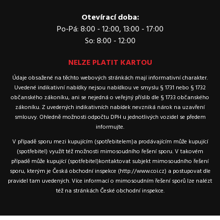
Otevírací doba:
Po-Pá: 8:00 - 12:00, 13:00 - 17:00
So: 8:00 - 12:00
NELZE PLATIT KARTOU
Údaje obsažené na těchto webových stránkách mají informativní charakter.
Uvedené indikativní nabídky nejsou nabídkou ve smyslu § 1731 nebo § 1732
občanského zákoníku, ani se nejedná o veřejný příslib dle § 1733 občanského
zákoníku. Z uvedených indikativních nabídek nevzniká nárok na uzavření
smlouvy. Ohledně možnosti odpočtu DPH u jednotlivých vozidel se předem
informujte.
V případě sporu mezi kupujícím (spotřebitelem)a prodávajícím může kupující
(spotřebitel) využít též možnosti mimosoudního řešení sporu. V takovém
případě může kupující (spotřebitel)kontaktovat subjekt mimosoudního řešení
sporu, kterým je Česká obchodní inspekce (http://www.coi.cz) a postupovat dle
pravidel tam uvedených. Více informací o mimosoudním řešení sporů lze nalézt
též na stránkách České obchodní inspekce.