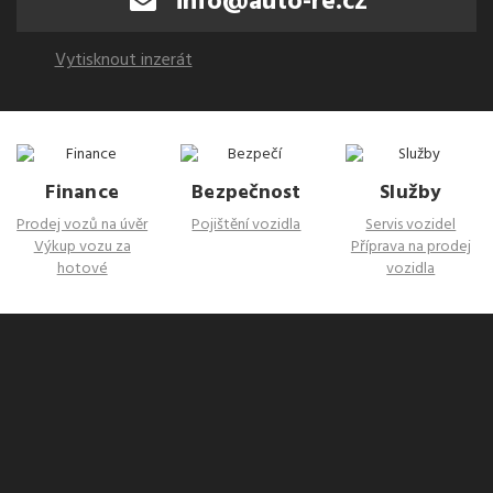
info@auto-re.cz
Vytisknout inzerát
Finance
Bezpečnost
Služby
Prodej vozů na úvěr
Pojištění vozidla
Servis vozidel
Výkup vozu za
Příprava na prodej
hotové
vozidla