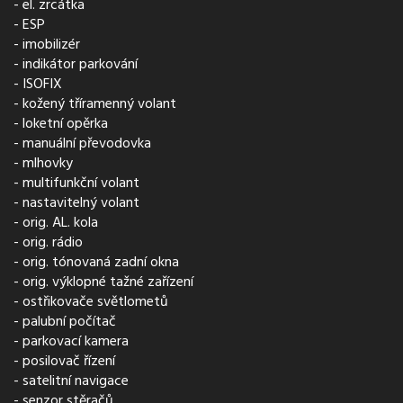
el. zrcátka
ESP
imobilizér
indikátor parkování
ISOFIX
kožený tříramenný volant
loketní opěrka
manuální převodovka
mlhovky
multifunkční volant
nastavitelný volant
orig. AL. kola
orig. rádio
orig. tónovaná zadní okna
orig. výklopné tažné zařízení
ostřikovače světlometů
palubní počítač
parkovací kamera
posilovač řízení
satelitní navigace
senzor stěračů