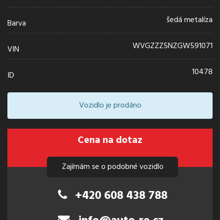
šedá metalíza
Barva
WVGZZZ5NZGW591071
VIN
10478
ID
Vozidlo je prodáno
Cena na dotaz
Zajímám se o podobné vozidlo
+420 608 438 788