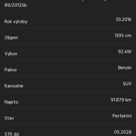
89/2012Sb.
03.2016
Rok výroby
1395 cm
Objem
92 kW
Výkon
Benzin
Palivo
SUV
Karosérie
91.879 km
Najeto
Perfektní
Stav
05.2028
STK do