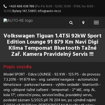
+420 608 438 788
(Po-Pá: 8:00 - 12:00, 13:00 - 17:00, So: 8:00 -
12:00)
Bylany 147, 53801
,
info@auto-re.cz
Togg
navig
Volkswagen Tiguan 1.4TSi 92kW Sport
Edition Lounge 91 879 Km Navi Digi
Klima Tempomat Bluetooth Tažné
Zař. Kamera Pravidelný Servis !!!
Popis vozidla
Model SPORT - Edice LOUNGE - 92 KW - 125 PS - do provozu
7.3.2016 - 91 879 km - orig. satelitní navigace - automatická
klimatizace - parkovací kamera - výhřev sedadel - bluetooth -
orig. výklopné tažné zařízení - tempomat - 2* klíč, orig. AL.
kola 17", celoroční pneu, servisní knížka, pravidelný servis,
poslední záznam 5/2025 při 78 204 km, po výměně náplní