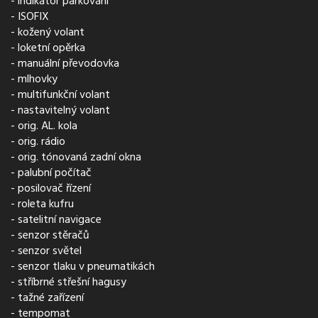
indikátor parkování
ISOFIX
kožený volant
loketní opěrka
manuální převodovka
mlhovky
multifunkční volant
nastavitelný volant
orig. AL. kola
orig. rádio
orig. tónovaná zadní okna
palubní počítač
posilovač řízení
roleta kufru
satelitní navigace
senzor stěračů
senzor světel
senzor tlaku v pneumatikách
stříbrné střešní hagusy
tažné zařízení
tempomat