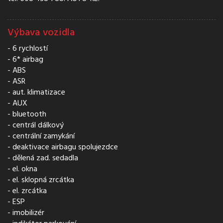
Výbava vozidla
6 rychlostí
6* airbag
ABS
ASR
aut. klimatizace
AUX
bluetooth
centrál dálkový
centrální zamykání
deaktivace airbagu spolujezdce
dělená zad. sedadla
el. okna
el. sklopná zrcátka
el. zrcátka
ESP
imobilizér