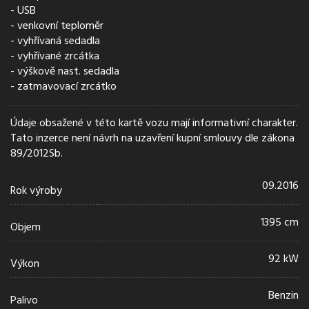
USB
venkovní teploměr
vyhřívaná sedadla
vyhřívané zrcátka
výškově nast. sedadla
zatmavovací zrcátko
Údaje obsažené v této kartě vozu mají informativní charakter.
Tato inzerce není návrh na uzavření kupní smlouvy dle zákona
89/2012Sb.
09.2016
Rok výroby
1395 cm
Objem
92 kW
Výkon
Benzin
Palivo