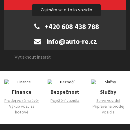
Zajímám se o toto vozidlo
+420 608 438 788
info@auto-re.cz
Vytisknout inzerát
Finance
Bezpečnost
Služby
Prodej vozů na úvěr
Pojištění vozidla
Servis vozidel
Výkup vozu za
Příprava na prodej
hotové
vozidla