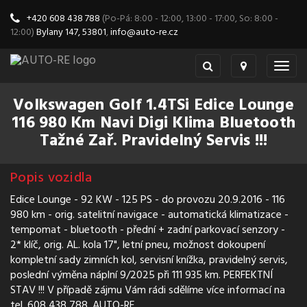
+420 608 438 788
(Po-Pá: 8:00 - 12:00, 13:00 - 17:00, So: 8:00 -
12:00)
Bylany 147, 53801
,
info@auto-re.cz
Togg
navig
Volkswagen Golf 1.4TSi Edice Lounge
116 980 Km Navi Digi Klima Bluetooth
Tažné Zař. Pravidelný Servis !!!
Popis vozidla
Edice Lounge - 92 KW - 125 PS - do provozu 20.9.2016 - 116
980 km - orig. satelitní navigace - automatická klimatizace -
tempomat - bluetooth - přední + zadní parkovací senzory -
2* klíč, orig. AL. kola 17", letní pneu, možnost dokoupení
kompletní sady zimních kol, servisní knížka, pravidelný servis,
poslední výměna náplní 9/2025 při 111 935 km. PERFEKTNÍ
STAV !!! V případě zájmu Vám rádi sdělíme více informací na
tel. 608 438 788. AUTO-RE.