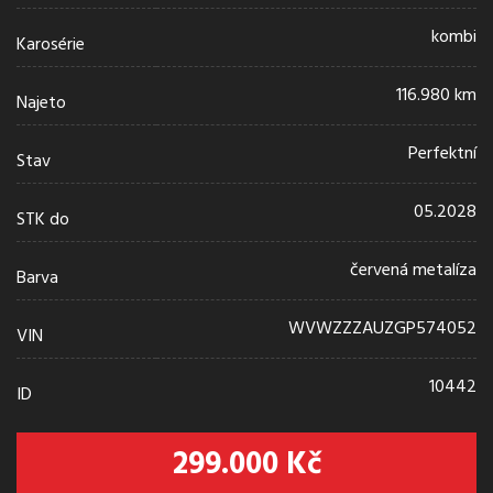
kombi
Karosérie
116.980 km
Najeto
Perfektní
Stav
05.2028
STK do
červená metalíza
Barva
WVWZZZAUZGP574052
VIN
10442
ID
299.000 Kč