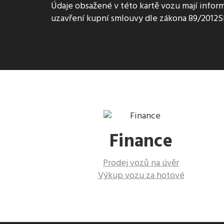
Údaje obsažené v této kartě vozu mají inform
uzavření kupní smlouvy dle zákona 89/2012S
Finance
Prodej vozů na úvěr
Výkup vozu za hotové