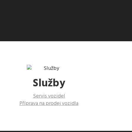
Služby
Servis vozidel
Příprava na prodej vozidla