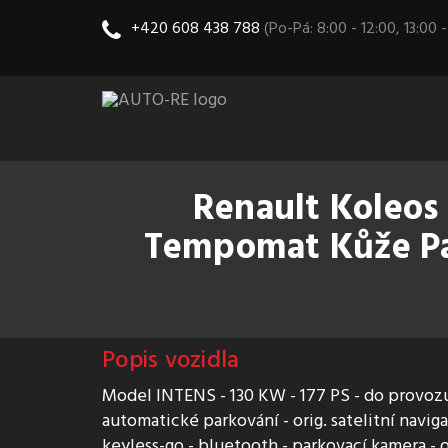
+420 608 438 788
(Po-Pá: 8:00 - 12:00, 13:00 -
Renault Koleos 
Tempomat Kůže Pa
Popis vozidla
Model INTENS - 130 KW - 177 PS - do provozu
automatické parkování - orig. satelitní navi
keyless-go - bluetooth - parkovací kamera - or