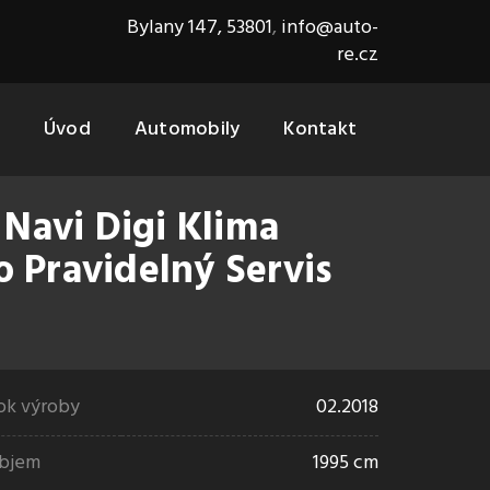
Bylany 147, 53801
,
info@auto-
re.cz
Úvod
Automobily
Kontakt
 Navi Digi Klima
Pravidelný Servis
ok výroby
02.2018
bjem
1995 cm