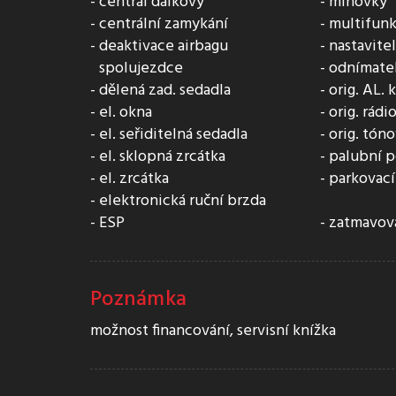
centrál dálkový
mlhovky
centrální zamykání
multifunk
deaktivace airbagu
nastavite
spolujezdce
odnímatel
dělená zad. sedadla
orig. AL. 
el. okna
orig. rádi
el. seřiditelná sedadla
orig. tón
el. sklopná zrcátka
palubní p
el. zrcátka
parkovací
elektronická ruční brzda
ESP
zatmavova
Poznámka
možnost financování, servisní knížka