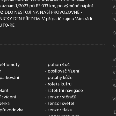
záznam 1/2023 při 83 033 km, po výměně náplní
V
! VOZIDLO NESTOJÍ NA NAŠÍ PROVOZOVNĚ -
CKY DEN PŘEDEM. V případě zájmu Vám rádi
P
 AUTO-RE
K
N
S
světlomety
pohon 4x4
r
posilovač řízení
S
 parkování
potahy kůže
roleta kufru
B
lant
satelitní navigace
 svícení
senzor stěračů
V
pěrka
senzor světel
 převodovka
senzor tlaku
I