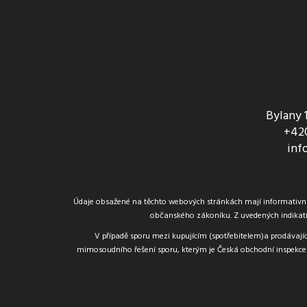
Bylany 
+420
inf
Údaje obsažené na těchto webových stránkách mají informativní c
občanského zákoníku. Z uvedených indikati
V případě sporu mezi kupujícím (spotřebitelem)a prodávajíc
mimosoudního řešení sporu, kterým je Česká obchodní inspekce 