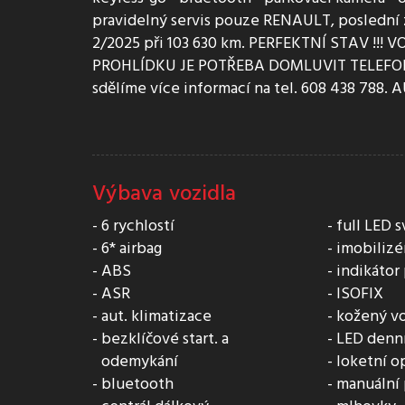
pravidelný servis pouze RENAULT, poslední 
2/2025 při 103 630 km. PERFEKTNÍ STAV !!
PROHLÍDKU JE POTŘEBA DOMLUVIT TELEFONI
sdělíme více informací na tel. 608 438 788.
Výbava vozidla
6 rychlostí
full LED 
6* airbag
imobilizé
ABS
indikátor
ASR
ISOFIX
aut. klimatizace
kožený vo
bezklíčové start. a
LED denní
odemykání
loketní o
bluetooth
manuální