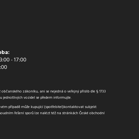
oba:
13:00 - 17:00
2:00
občanského zákoníku, ani se nejedná o veřejný příslib dle § 1733
jednotlivých vozidel se předem informujte.
ovém případě může kupující (spotřebitel)kontaktovat subjekt
oudním řešení sporů lze nalézt též na stránkách České obchodní