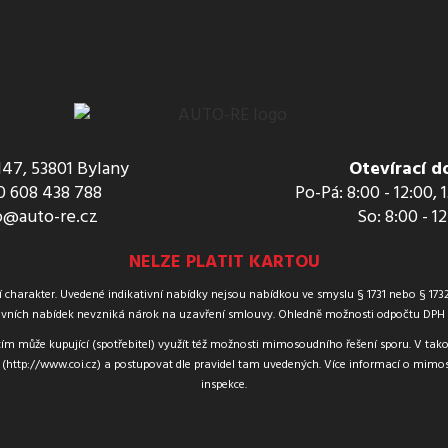
147, 53801 Bylany
Otevírací d
 608 438 788
Po-Pá: 8:00 - 12:00, 
o@auto-re.cz
So: 8:00 - 1
NELZE PLATIT KARTOU
harakter. Uvedené indikativní nabídky nejsou nabídkou ve smyslu § 1731 nebo § 1732 
vních nabídek nevzniká nárok na uzavření smlouvy. Ohledně možnosti odpočtu DPH u 
ím může kupující (spotřebitel) využít též možnosti mimosoudního řešení sporu. V tak
(http://www.coi.cz) a postupovat dle pravidel tam uvedených. Více informací o mimos
inspekce.