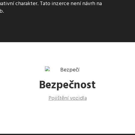
ativní charakter. Tato inzerce není návrh na
b.
Bezpečnost
Pojištění vozidla