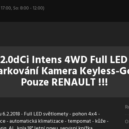
 17:00, So: 8:00 - 12:00)
2.0dCi Intens 4WD Full LED
rkování Kamera Keyless-Go 
Pouze RENAULT !!!
R
 6.2.2018 - Full LED světlomety - pohon 4x4 -
gace - automatická klimatizace - tempomat - kůže -
O
ig. AL. kola 18" letní pneu, servisní knížka,