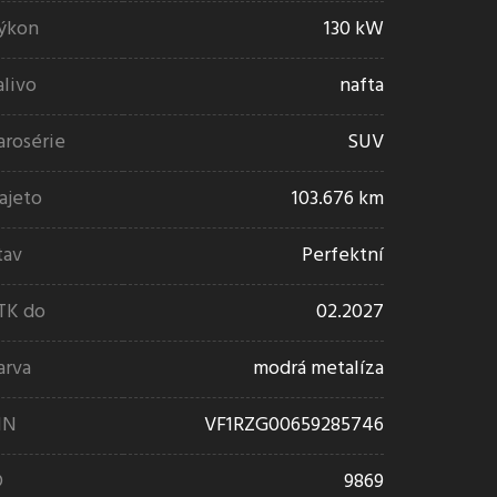
ýkon
130 kW
alivo
nafta
arosérie
SUV
ajeto
103.676 km
tav
Perfektní
TK do
02.2027
arva
modrá metalíza
IN
VF1RZG00659285746
D
9869