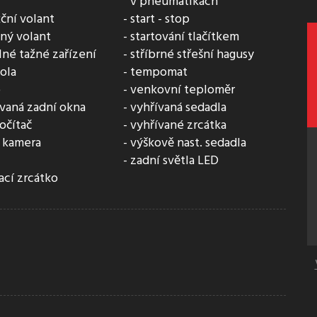
v pneumatikách
ční volant
start - stop
lný volant
startování tlačítkem
né tažné zařízení
stříbrné střešní hagusy
kola
tempomat
o
venkovní teploměr
ovaná zadní okna
vyhřívaná sedadla
očítač
vyhřívané zrcátka
 kamera
výškově nast. sedadla
zadní světla LED
cí zrcátko